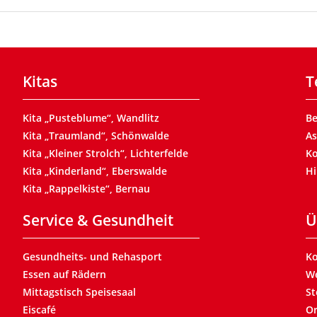
Kitas
T
Kita „Pusteblume“, Wandlitz
B
Kita „Traumland“, Schönwalde
As
Kita „Kleiner Strolch“, Lichterfelde
Ko
Kita „Kinderland“, Eberswalde
Hi
Kita „Rappelkiste“, Bernau
Service & Gesundheit
Ü
Gesundheits- und Rehasport
Ko
Essen auf Rädern
We
Mittagstisch Speisesaal
St
Eiscafé
Or