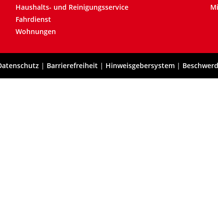
Haushalts- und Reinigungsservice
Mi
Fahrdienst
Wohnungen
Datenschutz
|
Barrierefreiheit
|
Hinweisgebersystem
|
Beschwer