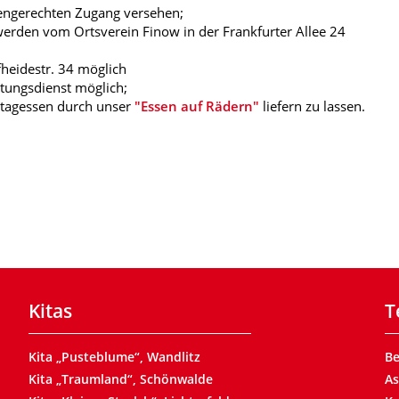
engerechten Zugang versehen;
erden vom Ortsverein Finow in der Frankfurter Allee 24
eidestr. 34 möglich
ttungsdienst möglich;
ittagessen durch unser
"Essen auf Rädern"
liefern zu lassen.
Kitas
T
Kita „Pusteblume“, Wandlitz
B
Kita „Traumland“, Schönwalde
As