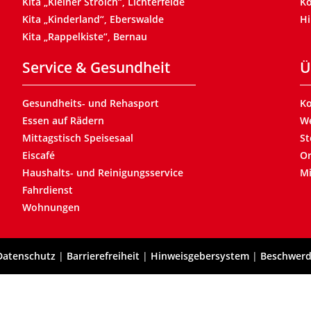
Kita „Kleiner Strolch“, Lichterfelde
Ko
Kita „Kinderland“, Eberswalde
Hi
Kita „Rappelkiste“, Bernau
Service & Gesundheit
Ü
Gesundheits- und Rehasport
Ko
Essen auf Rädern
We
Mittagstisch Speisesaal
St
Eiscafé
Or
Haushalts- und Reinigungsservice
Mi
Fahrdienst
Wohnungen
Datenschutz
|
Barrierefreiheit
|
Hinweisgebersystem
|
Beschwer