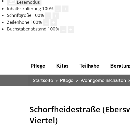
Lesemodus
Inhaltsskalierung
100
%
Schriftgröße
100
%
Zeilenhöhe
100
%
Buchstabenabstand
100
%
Pflege
Kitas
Teilhabe
Beratung
Startseite
Pflege
Wohngemeinschaften
Schorfheidestraße (Ebers
Viertel)