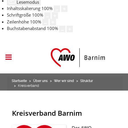
Lesemodus
Inhaltsskalierung
100
%
Schriftgröße
100
%
Zeilenhöhe
100
%
Buchstabenabstand
100
%
Startseite
Über uns
Wer wir sind
Struktur
Kreisverband
Kreisverband Barnim
Der AWO